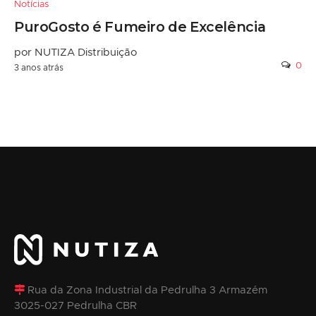
Notícias
PuroGosto é Fumeiro de Excelência
por NUTIZA Distribuição
0
3 anos atrás
Rua da Zona Industrial da Pedrulha 3 Armazém
3025-027 Pedrulha CBR